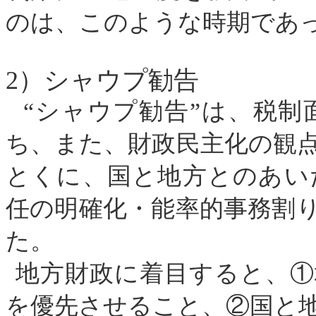
のは、このよう
な時期であ
2
）シャウプ勧告
“
シャウプ勧告
”
は、税制
ち、また、財政民主化の観
とくに、国と地方とのあい
任の明確化・能率的事務割
た。
地方財政に着目すると、①
を優先させること、②国と