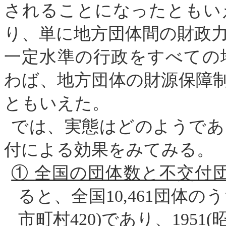
されることになったともい
り、単に地方団体間の財政
一定水準の行政をすべての
わば、地方団体の財源保障
ともいえた。
では、実態はどのようであ
付による効果をみてみる。
①
全国の団体数と不交付
ると、全国
10,461
団体のう
市町村
420
)
であり、
1951
(