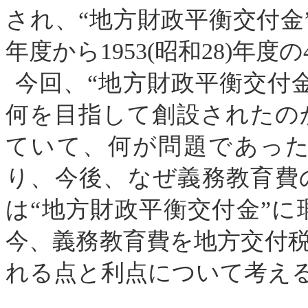
され、
“地方財政平衡交付金
年度から
1953
(
昭和
28
)
年度の
今回、
“地方財政平衡交付
何を目指して創設されたの
ていて、何が問題であっ
り、今後、なぜ義務教育費
は
“地方財政平衡交付金”
に
今、義務教育費を地方交付
れる点と利点について考え