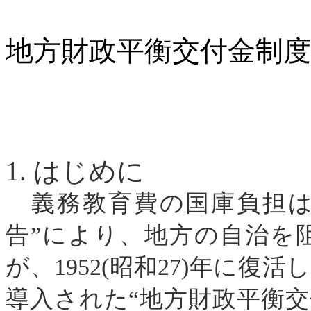
地方財政平衡交付金制
1.
はじめに
義務教育費の国庫負担
告”に
より、地方の自治を
が、
1952
(
昭和
27
)
年に復活し
導入された
“地方財政平衡交