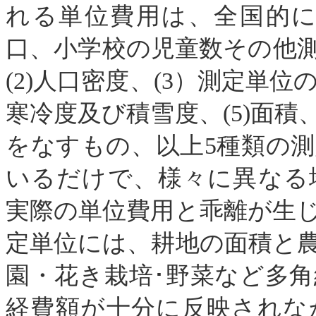
れる単位費用は、全国的
口、小学校の児童数その他
(
2
)人口密度、(
3
）測定単位
寒冷度及び積雪度、(
5
)面積
をなすもの、以上
5
種類の測
いるだけで、様々に異なる
実際の単位費用と乖離が生
定単位には、耕地の面積と
園・花き栽培･野菜など多
経費額が十分に反映されな