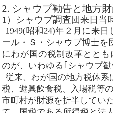
2.
シャウプ勧告と地方財
1
）シャウプ調査団来日当
1949
(
昭和
24
)
年２月に来日
ール・Ｓ・シャウプ博士を
にわが国の税制改革ととも
のが、いわゆる｢シャウプ勧
従来、わが国の地方税体系
税、遊興飲食税、入場税等
市町村が財源を折半してい
て、国税である所得税と法