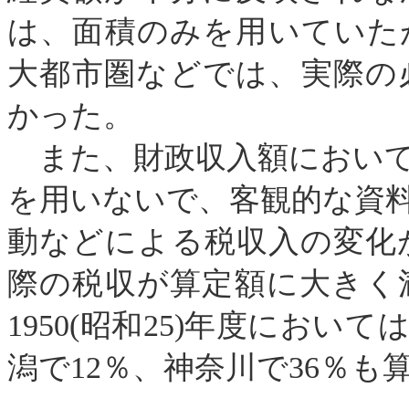
は、面積のみを用いていた
大都市圏などでは、実際の
かった。
また、財政収入額において
を用いないで、客観的な資
動などによる税収入の変化
際の税収が算定額に大きく
1950
(
昭和
25
)
年度においては
潟で
12
％、神奈川で
36
％も