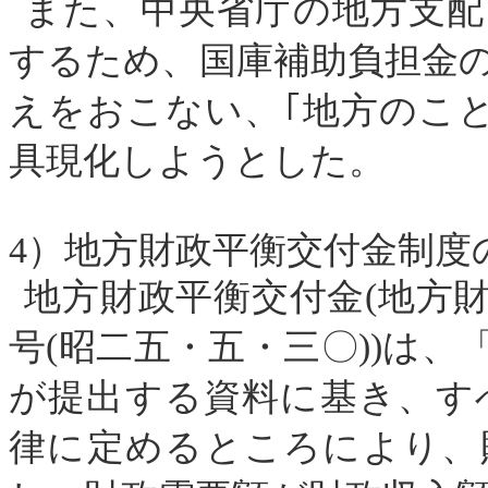
また、中央省庁の地方支配
するため、国庫補助負担金
えをおこない、｢地方のこ
具現化しようとした。
4
）地方財政平衡交付金制度
地方財政平衡交付金
(
地方
号
(
昭二五・五・三〇
))
は、
が提出する資料に基き、す
律に定めるところにより、