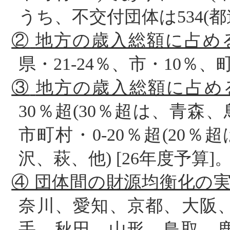
うち、不交付団体は
534
(
都
②
地方の歳入総額に占め
県・
21-24
％、市・
10
％、
③
地方の歳入総額に占め
30
％超
(
30
％超は、青森、
市町村・
0-20
％超
(
20
％超
沢、萩、他
) [
26
年度予算
]
④ 団体間の財源均衡化の
奈川、
愛知、京都、大阪
手、秋田、山形、鳥取、