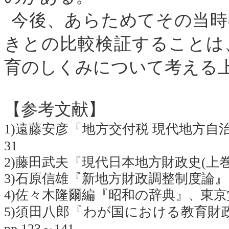
今後、あらためてその当時
きとの比較検証することは
育のしくみについて考える
【参考文献】
1
)遠藤安彦『地方交付税 現代地方自
31
2
)藤田武夫『現代日本地方財政史(上
3
)石原信雄『新地方財政調整制度論
4
)佐々木隆爾編『昭和の辞典』
東京
、
5
)須田八郎『わが国における教育財
pp.123
～
141