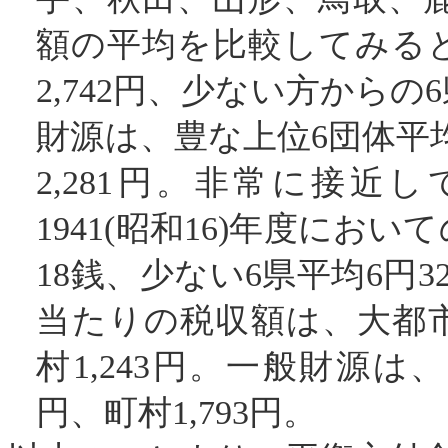
額の平均を比較してみる
2,742
円、少ない方からの
6
財源は、豊な上位
6
団体平
2,281
円。非常に接近し
1941
(
昭和
16
)
年度において
18
銭、少ない
6
県平均
6
円
3
当たりの税収額は、大都
村
1,243
円。一般財源は、
円、町村
1,793
円。