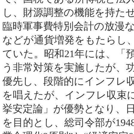
し、財源調整の機能を持た
臨時軍事費特別会計の放漫
などが通貨増発をもたらし
ていた。昭和
21
年には、「
う非常対策を実施したが、
優先し、段階的にインフレ
を唱えたが、インフレ収束
挙安定論」が優勢となり、
を目的とし、
総司令部が
194