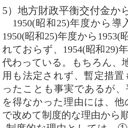
5
）地方財政平衡交付金か
1950
(
昭和
25
)
年度から導
1950
(
昭和
25
)
年度から
1953
(
れておらず、
1954
(
昭和
29
)
代わっている。もちろん、
用も法定されず、暫定措置
ったことも事実であるが、
を得なかった理由には、他
で改めて制度的な理由から