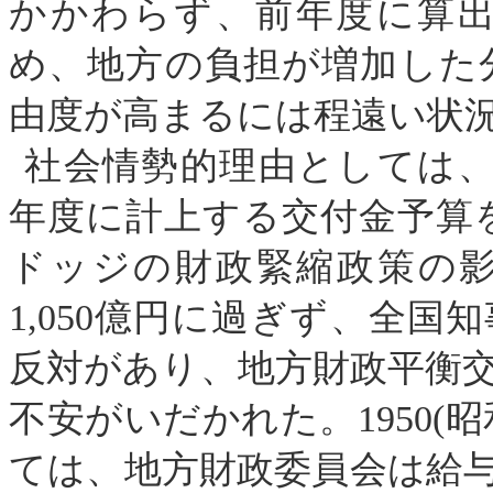
かかわらず、前年度に算
め、地方の負担が増加した
由度が高まるには程遠い状
社会情勢的理由としては
年度に計上する交付金予算
ドッジの財政緊縮政策の
1,050
億円に過ぎず、全国知
反対があり、地方財政平衡
不安がいだかれた。
1950
(
昭
ては、地方財政委員会は給