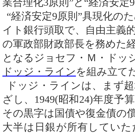
業合理化
3
原則
”
と
“
経済安定
9
“
経済安定
9
原則
”
具現化のた
イト銀行頭取で、
自由主義
の軍政部財政部長を務めた
となるジョセフ・Ｍ・ドッ
ドッジ・ライン
を組み立て
ドッジ・ラインは、まず超
ざし、
1949
(
昭和
24
)
年
度予
その黒字は国債や復金債の
大半は日銀が所有していた