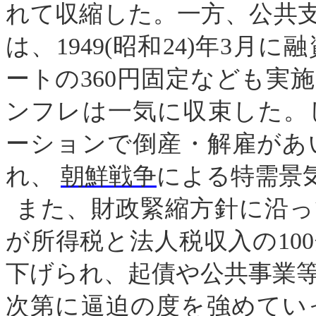
れて収縮した。一方、公共
は、
1949
(
昭和
24
)
年
3
月に融
ートの
360
円固
定なども実施
ンフレは一気に収束した。
ーションで倒産・解雇があ
れ、
朝鮮戦争
による特需景
また、財政緊縮方針に沿っ
が所得税と法人税収入の
100
下げられ、起債や公共事業
次第に逼迫の度を強めてい