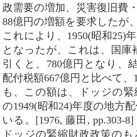
政需要の増加、災害復旧費
88
億円の増額を要求したが
これにより、
1950
(
昭和
25
)
年
となったが、これは、国庫
引くと、
780
億円となり、
配付税額
667
億円と比べて、
も、この額は、ドッジの緊
の
1949
(
昭和
24
)
年度の地方配
いる。
[
1976
,
藤田
,
pp.303-8
ドッジの緊縮財政政策のも